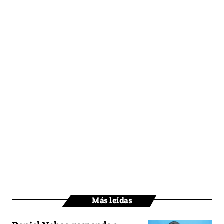
Más leídas