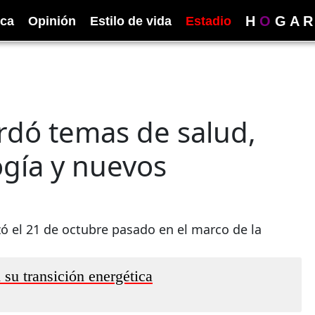
H
O
G
A
R
ica
Opinión
Estilo de vida
Estadio
rdó temas de salud,
ogía y nuevos
izó el 21 de octubre pasado en el marco de la
 su transición energética