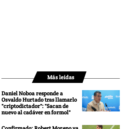
Más leídas
Daniel Noboa responde a
Osvaldo Hurtado tras llamarlo
"criptodictador": "Sacan de
nuevo al cadáver en formol"
Confirmado: Robert Moreno ya