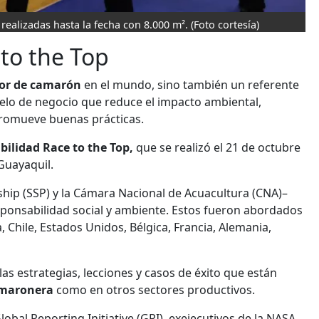
ealizadas hasta la fecha con 8.000 m².
(Foto cortesía)
 to the Top
dor de camarón
en el mundo, sino también un referente
delo de negocio que reduce el impacto ambiental,
promueve buenas prácticas.
ibilidad Race to the Top,
que se realizó el 21 de octubre
Guayaquil.
hip (SSP) y la Cámara Nacional de Acuacultura (CNA)–
sponsabilidad social y ambiente. Estos fueron abordados
 Chile, Estados Unidos, Bélgica, Francia, Alemania,
s estrategias, lecciones y casos de éxito que están
camaronera
como en otros sectores productivos.
bal Reporting Initiative (GRI), exejecutivos de la NASA,