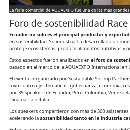
La feria comercial de AQUAEXPO fue una de las más grandes r
Foro de sostenibilidad Race
Ecuador no solo es el principal productor y exporta
en sostenibilidad. Su industria ha desarrollado un mo
protege ecosistemas, produce alimentos nutritivos y 
Estos aspectos fueron analizados en
el foro de sosten
pasado en el marco de la AQUAEXPO Internacional en 
El evento –organizado por Sustainable Shrimp Partners
tuvo cuatro ejes temáticos: gobernanza, economía, re
por 35 speakers de Ecuador, Perú, Colombia, Venezuela,
Dinamarca e Italia.
Los speakers compartieron con más de 300 asistentes la
acelerando la
sostenibilidad tanto en la industria 
Entre los ponentes se destacaron representantes del Glo