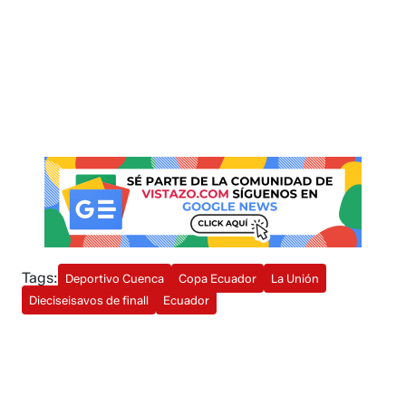
Tags:
Deportivo Cuenca
Copa Ecuador
La Unión
Dieciseisavos de finall
Ecuador