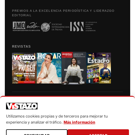
PREMIOS A LA EXCELENCIA PERIODÍSTICA Y LIDERAZGO
EDITORIAL
REVISTAS
Prohibida la reproducción total, parcial y traducción a cualquier idioma, sin
autorización escrita de su titular, de todos los contenidos de Vistazo.com.
Utilizamos cookies propias y de terceros para mejorar tu
experiencia y analizar el tráfico.
Más información