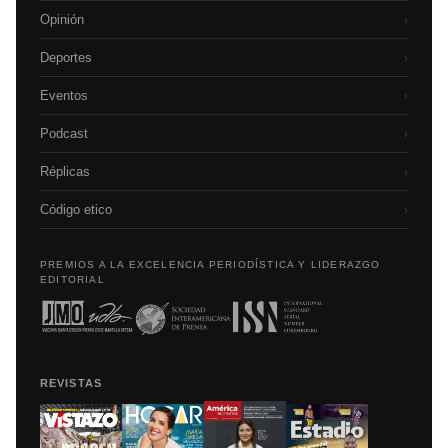
Opinión
›
Deportes
›
Eventos
›
Podcast
›
Réplicas
›
Código etico
›
PREMIOS A LA EXCELENCIA PERIODÍSTICA Y LIDERAZGO
EDITORIAL
REVISTAS