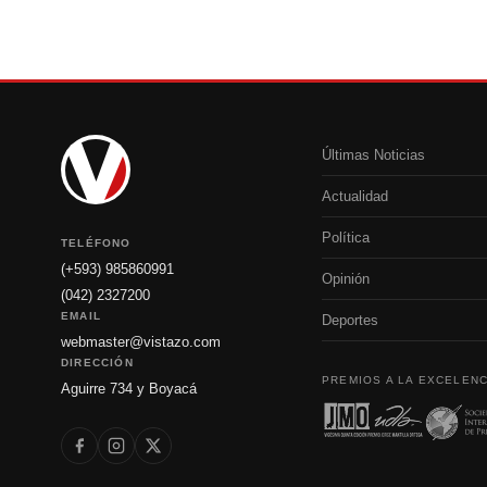
Últimas Noticias
Actualidad
Política
TELÉFONO
(+593) 985860991
Opinión
(042) 2327200
EMAIL
Deportes
webmaster@vistazo.com
DIRECCIÓN
PREMIOS A LA EXCELENC
Aguirre 734 y Boyacá