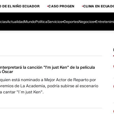
 DE EL NIÑO ECUADOR
CASO PROGEN
CLIMA EN ECUAD
icias
Actualidad
Mundo
Política
Servicios
Deportes
Negocios
Entretenim
nterpretará la canción "I'm just Ken" de la película
s Óscar
 quien está nominado a Mejor Actor de Reparto por
premios de La Academia, podría subirse al escenario
a cantar "I´m just Ken".