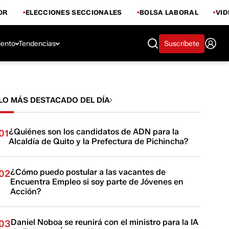
OR
ELECCIONES SECCIONALES
BOLSA LABORAL
VI
iento
Tendencias
Suscríbete
LO MÁS DESTACADO DEL DÍA
¿Quiénes son los candidatos de ADN para la
01
Alcaldía de Quito y la Prefectura de Pichincha?
¿Cómo puedo postular a las vacantes de
02
Encuentra Empleo si soy parte de Jóvenes en
Acción?
Daniel Noboa se reunirá con el ministro para la IA
03