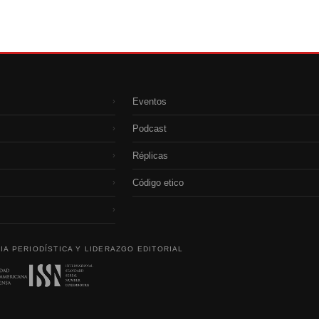
Eventos
›
Podcast
›
Réplicas
›
Código etico
›
›
IA PERIODÍSTICA Y LIDERAZGO EDITORIAL