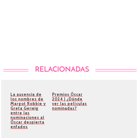
La ausencia de
Premios Óscar
los nombres de
2024 | ¿Dónde
Margot Robbie y
ver las películas
Greta Gerwig
nominadas?
entre las
nominaciones al
Óscar despierta
enfados