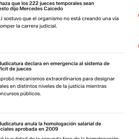
chaza que los 222 jueces temporales sean
 esto dijo Mercedes Caicedo
 CJ sostuvo que el organismo no está creando una vía
omper la carrera judicial.
 Judicatura declara en emergencia al sistema de
ficit de jueces
aprobó mecanismos extraordinarios para designar
les en distintos niveles de la justicia mientras
oncursos públicos.
Judicatura anula la homologación salarial de
diciales aprobada en 2009
ró la nulidad de la segunda fase de la homologación