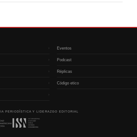
Eventos
›
Podcast
›
Réplicas
›
Código etico
›
›
IA PERIODÍSTICA Y LIDERAZGO EDITORIAL