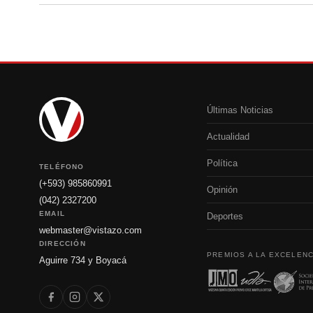
Últimas Noticias
Actualidad
Política
TELÉFONO
(+593) 985860991
Opinión
(042) 2327200
EMAIL
Deportes
webmaster@vistazo.com
DIRECCIÓN
PREMIOS A LA EXCELENC
Aguirre 734 y Boyacá