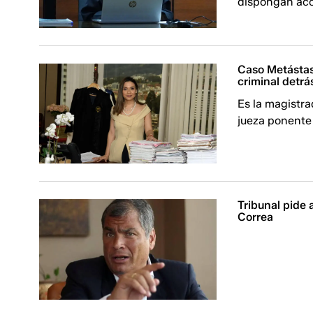
dispongan acc
Caso Metástasi
criminal detr
Es la magistra
jueza ponente 
Tribunal pide 
Correa