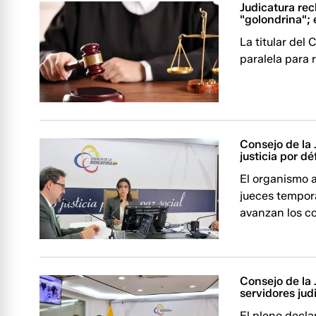
Judicatura re
"golondrina";
La titular del
paralela para r
Consejo de la
justicia por dé
El organismo 
jueces tempora
avanzan los c
Consejo de la 
servidores ju
El pleno decla