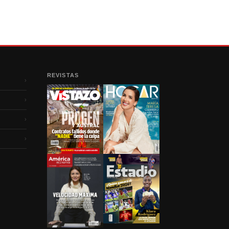
REVISTAS
›
›
›
›