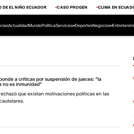
 DE EL NIÑO ECUADOR
CASO PROGEN
CLIMA EN ECUAD
icias
Actualidad
Mundo
Política
Servicios
Deportes
Negocios
Entretenim
ponde a críticas por suspensión de jueces: "la
 no es inmunidad"
 rechazó que existan motivaciones políticas en las
cautelares.