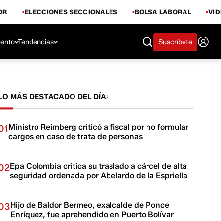
OR
ELECCIONES SECCIONALES
BOLSA LABORAL
VI
iento
Tendencias
Suscríbete
LO MÁS DESTACADO DEL DÍA
Ministro Reimberg criticó a fiscal por no formular
01
cargos en caso de trata de personas
Epa Colombia critica su traslado a cárcel de alta
02
seguridad ordenada por Abelardo de la Espriella
Hijo de Baldor Bermeo, exalcalde de Ponce
03
Enríquez, fue aprehendido en Puerto Bolívar