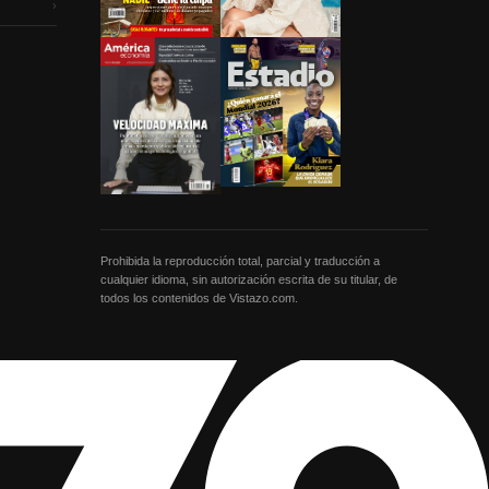
›
Prohibida la reproducción total, parcial y traducción a
cualquier idioma, sin autorización escrita de su titular, de
todos los contenidos de Vistazo.com.