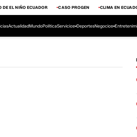
 DE EL NIÑO ECUADOR
CASO PROGEN
CLIMA EN ECUAD
icias
Actualidad
Mundo
Política
Servicios
Deportes
Negocios
Entretenim