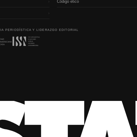
Código etico
›
›
IA PERIODÍSTICA Y LIDERAZGO EDITORIAL