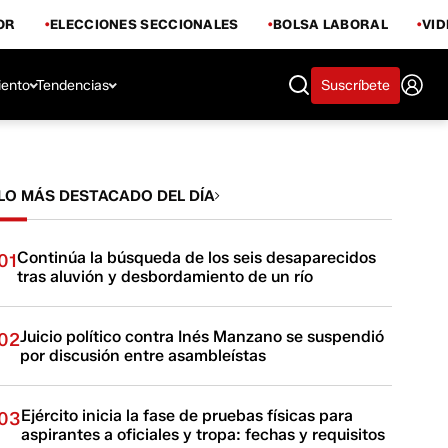
OR
ELECCIONES SECCIONALES
BOLSA LABORAL
VI
iento
Tendencias
Suscríbete
LO MÁS DESTACADO DEL DÍA
Continúa la búsqueda de los seis desaparecidos
01
tras aluvión y desbordamiento de un río
Juicio político contra Inés Manzano se suspendió
02
por discusión entre asambleístas
Ejército inicia la fase de pruebas físicas para
03
aspirantes a oficiales y tropa: fechas y requisitos