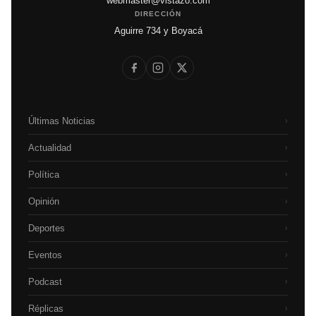
webmaster@vistazo.com
DIRECCIÓN
Aguirre 734 y Boyacá
Últimas Noticias
›
Actualidad
›
Política
›
Opinión
›
Deportes
›
Eventos
›
Podcast
›
Réplicas
›