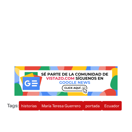
Tags:
historias
María Teresa Guerrero
portada
Ecuador