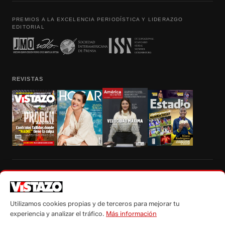
PREMIOS A LA EXCELENCIA PERIODÍSTICA Y LIDERAZGO
EDITORIAL
REVISTAS
Prohibida la reproducción total, parcial y traducción a cualquier idioma, sin
autorización escrita de su titular, de todos los contenidos de Vistazo.com.
Utilizamos cookies propias y de terceros para mejorar tu
experiencia y analizar el tráfico.
Más información