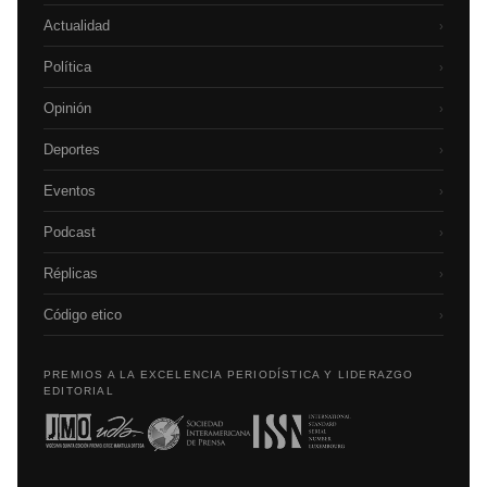
Actualidad
›
Política
›
Opinión
›
Deportes
›
Eventos
›
Podcast
›
Réplicas
›
Código etico
›
PREMIOS A LA EXCELENCIA PERIODÍSTICA Y LIDERAZGO
EDITORIAL