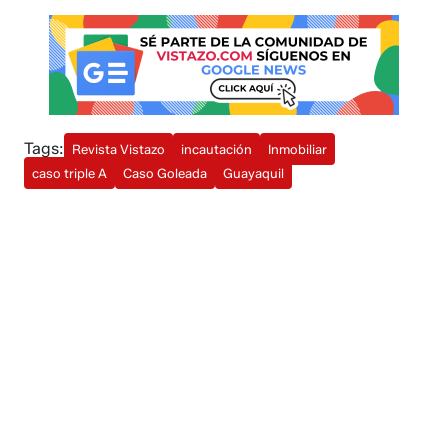
Tags:
Revista Vistazo
incautación
Inmobiliar
caso triple A
Caso Goleada
Guayaquil