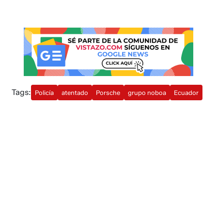
Tags:
Policía
atentado
Porsche
grupo noboa
Ecuador