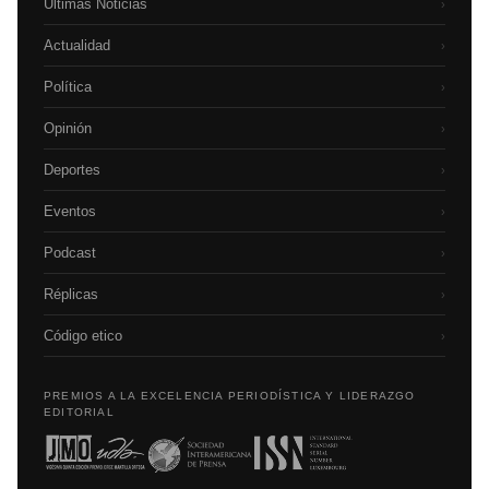
Últimas Noticias
›
Actualidad
›
Política
›
Opinión
›
Deportes
›
Eventos
›
Podcast
›
Réplicas
›
Código etico
›
PREMIOS A LA EXCELENCIA PERIODÍSTICA Y LIDERAZGO
EDITORIAL