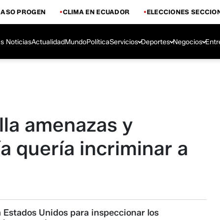
CASO PROGEN
CLIMA EN ECUADOR
ELECCIONES SECCIO
s Noticias
Actualidad
Mundo
Política
Servicios
Deportes
Negocios
Entr
lla amenazas y
a quería incriminar a
a Estados Unidos para inspeccionar los