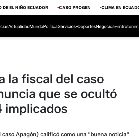
 DE EL NIÑO ECUADOR
CASO PROGEN
CLIMA EN ECUAD
icias
Actualidad
Mundo
Política
Servicios
Deportes
Negocios
Entretenim
la fiscal del caso
uncia que se ocultó
4 implicados
 caso Apagón) calificó como una "buena noticia"