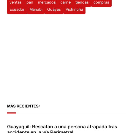
ventas
pan
mercados
carne
tiendas
compras
Ecuador
Manabí
Guayas
Pichincha
MÁS RECIENTES
Guayaquil: Rescatan a una persona atrapada tras
accidente en la vía Perimetral