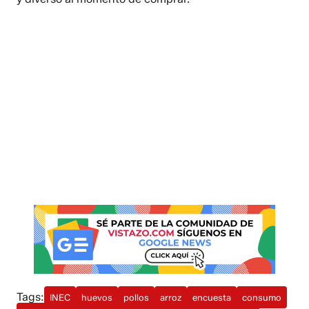
Tags:
INEC
huevos
pollos
arroz
encuesta
consumo