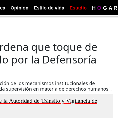
H
O
G
A
R
ica
Opinión
Estilo de vida
Estadio
ordena que toque de
o por la Defensoría
ación de los mecanismos institucionales de
ada supervisión en materia de derechos humanos".
de la Autoridad de Tránsito y Vigilancia de