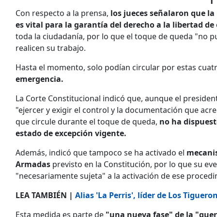
Con respecto a la prensa,
los jueces señalaron que la
es vital para la garantía del derecho a la libertad de
toda la ciudadanía, por lo que el toque de queda "no 
realicen su trabajo.
Hasta el momento, solo podían circular por estas cua
emergencia.
La Corte Constitucional indicó que, aunque el presid
"ejercer y exigir el control y la documentación que acr
que circule durante el toque de queda,
no ha dispuest
estado de excepción vigente.
Además, indicó que tampoco se ha activado el
mecanis
Armadas
previsto en la Constitución, por lo que su ev
"necesariamente sujeta" a la activación de ese procedi
LEA TAMBIÉN |
Alias 'La Perris', líder de Los Tiguero
Esta medida es parte de
"una nueva fase" de la "gue