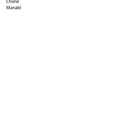
Chone
Manabí