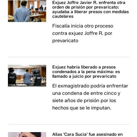
Exjuez Joffre Javier R. enfrenta otra
orden de prisión por prevaricato:
ayudaba a liberar presos con medidas
cautelares
Fiscalía inicia otro proceso
contra exjuez Joffre R. por
prevaricato
Exjuez habría liberado a presos
condenados a la pena máxima: es
llamado a juicio por prevaricato
El exmagistrado podría enfrentar
una condena de entre cinco y
siete años de prisión por los
hechos que se le imputan.
Alias 'Cara Sucia' fue asesinado en