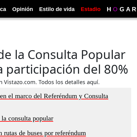
H
O
G
A
R
ica
Opinión
Estilo de vida
Estadio
de la Consulta Popular
 participación del 80%
n Vistazo.com. Todos los detalles aquí.
 en el marco del Referéndum y Consulta
 la consulta popular
n rutas de buses por referéndum