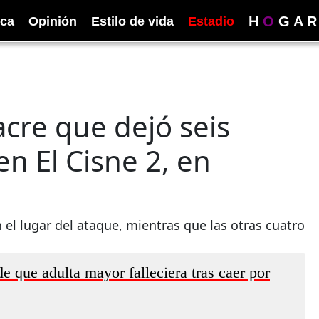
H
O
G
A
R
ica
Opinión
Estilo de vida
Estadio
cre que dejó seis
n El Cisne 2, en
 el lugar del ataque, mientras que las otras cuatro
e que adulta mayor falleciera tras caer por