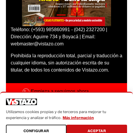
Teléfono: (+593) 985860991 - (042) 2327200 |
Dirección: Aguirre 734 y Boyacá | Email:
webmaster@vistazo.com
Prohibida la reproducción total, parcial y traducción a
cualquier idioma, sin autorización escrita de su
titular, de todos los contenidos de Vistazo.com.
Empieza a seguirnos ahora
Activar notificaciones
Utilizamos cookies propias y de terceros para mejorar tu
Código ética
experiencia y analizar el tráfico.
Más información
Sugerencias a:
CONFIGURAR
ACEPTAR
sugerencias@vistazo.com