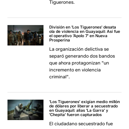
Tiguerones.
División en 'Los Tiguerones' desata
ola de violencia en Guayaquil: Así fue
el operativo 'Apolo 7' en Nueva
Prosperina
La organización delictiva se
separó generando dos bandos
que ahora protagonizan "un
incremento en violencia
criminal".
'Los Tiguerones' exigían medio millón
de dólares por liberar a secuestrado
en Guayaquil: alias 'La Garra' y
'Chepita' fueron capturados
El ciudadano secuestrado fue