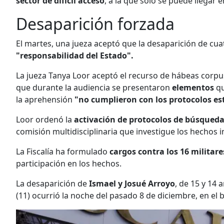
sector de difícil acceso
, a la que solo se puede llegar e
Desaparición forzada
El martes, una jueza aceptó que la desaparición de c
"responsabilidad del Estado".
La jueza Tanya Loor aceptó el recurso de hábeas corpus
que durante la audiencia se presentaron
elementos
qu
la aprehensión
"no cumplieron con los protocolos est
Loor ordenó la
activación de protocolos de búsqueda 
comisión multidisciplinaria que investigue los hechos 
La Fiscalía ha formulado
cargos contra los 16 militare
participación en los hechos.
La desaparición de
Ismael y Josué Arroyo
, de 15 y 14 
(11) ocurrió la noche del pasado 8 de diciembre, en el b