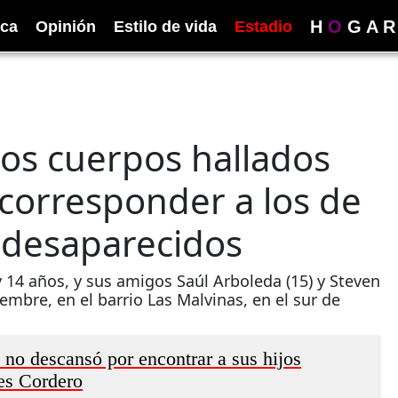
H
O
G
A
R
ica
Opinión
Estilo de vida
Estadio
los cuerpos hallados
corresponder a los de
 desaparecidos
y 14 años, y sus amigos Saúl Arboleda (15) y Steven
embre, en el barrio Las Malvinas, en el sur de
no descansó por encontrar a sus hijos
es Cordero