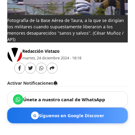
Fotografía de la Base Aérea de Taura, a la que se dirigían
los militares cuando supuestamente liberaron a los
menores desaparecidos "sanos y salvos".
(César Muñoz /
API)
Redacción Vistazo
martes, 24 diciembre 2024 - 18:18
Activar Notificaciones
Únete a nuestro canal de WhatsApp
G
Síguenos en Google Discover