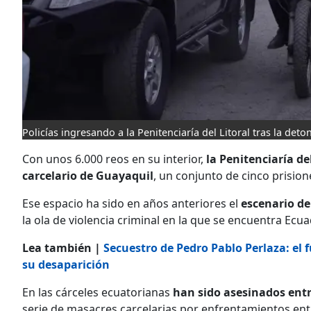
Policías ingresando a la Penitenciaría del Litoral tras la det
Con unos 6.000 reos en su interior,
la Penitenciaría de
carcelario de Guayaquil
, un conjunto de cinco prisio
Ese espacio ha sido en años anteriores el
escenario de
la ola de violencia criminal en la que se encuentra Ecu
Lea también |
Secuestro de Pedro Pablo Perlaza: el 
su desaparición
En las cárceles ecuatorianas
han sido asesinados entr
serie de masacres carcelarias por enfrentamientos entr