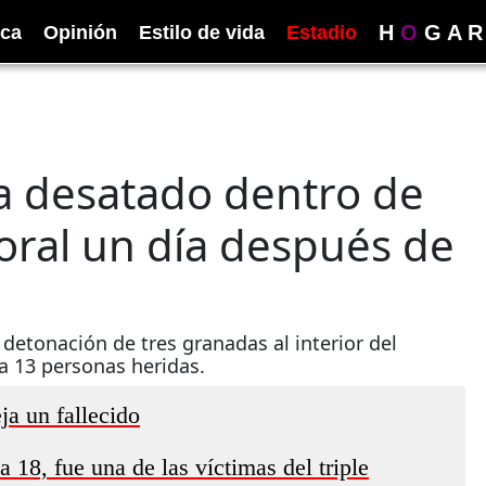
H
O
G
A
R
ica
Opinión
Estilo de vida
Estadio
a desatado dentro de
itoral un día después de
 detonación de tres granadas al interior del
a 13 personas heridas.
ja un fallecido
 18, fue una de las víctimas del triple