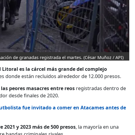
onación de granadas registrada el martes.
(César Muñoz / API)
l Litoral es la cárcel más grande del complejo
nes donde están recluidos alrededor de 12.000 presos.
 las peores masacres entre reos
registradas dentro de
ador desde finales de 2020.
futbolista fue invitado a comer en Atacames antes de
e 2021 y 2023 más de 500 presos
, la mayoría en una
e bandas criminales rivales.