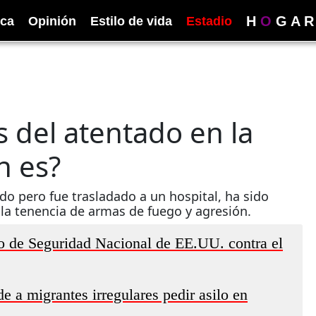
H
O
G
A
R
ica
Opinión
Estilo de vida
Estadio
ás del atentado en la
n es?
o pero fue trasladado a un hospital, ha sido
 la tenencia de armas de fuego y agresión.
o de Seguridad Nacional de EE.UU. contra el
 a migrantes irregulares pedir asilo en