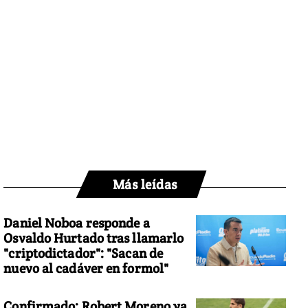
Más leídas
Daniel Noboa responde a
Osvaldo Hurtado tras llamarlo
"criptodictador": "Sacan de
nuevo al cadáver en formol"
Confirmado: Robert Moreno ya