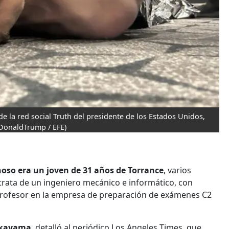
e la red social Truth del presidente de los Estados Unidos,
DonaldTrump / EFE)
hoso era un joven de 31 años de Torrance
, varios
trata de un ingeniero mecánico e informático, con
profesor en la empresa de preparación de exámenes C2
akayama
, detalló al periódico Los Angeles Times, que