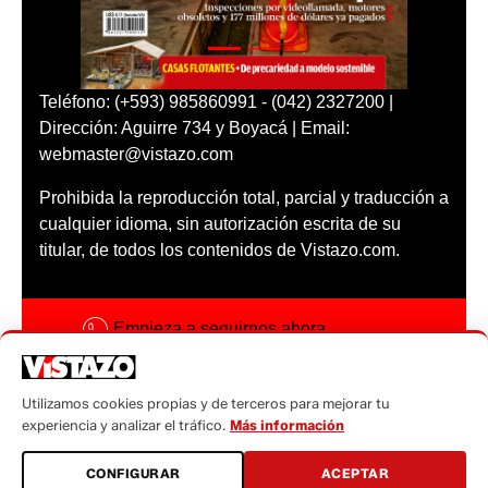
Teléfono: (+593) 985860991 - (042) 2327200 |
Dirección: Aguirre 734 y Boyacá | Email:
webmaster@vistazo.com
Prohibida la reproducción total, parcial y traducción a
cualquier idioma, sin autorización escrita de su
titular, de todos los contenidos de Vistazo.com.
Empieza a seguirnos ahora
Activar notificaciones
Utilizamos cookies propias y de terceros para mejorar tu
Código ética
experiencia y analizar el tráfico.
Más información
Sugerencias a:
CONFIGURAR
ACEPTAR
sugerencias@vistazo.com