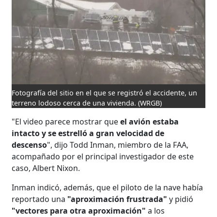
Fotografía del sitio en el que se registró el accidente, un
terreno lodoso cerca de una vivienda.
(WRGB)
"El video parece mostrar que
el avión estaba
intacto y se estrelló a gran velocidad de
descenso
", dijo Todd Inman, miembro de la FAA,
acompañado por el principal investigador de este
caso, Albert Nixon.
Inman indicó, además, que el piloto de la nave había
reportado una
"aproximación frustrada"
y pidió
"vectores para otra aproximación"
a los