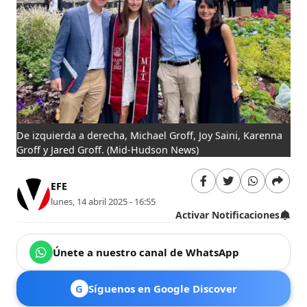
De izquierda a derecha, Michael Groff, Joy Saini, Karenna
Groff y Jared Groff.
(Mid-Hudson News)
EFE
lunes, 14 abril 2025 - 16:55
Activar Notificaciones
Únete a nuestro canal de WhatsApp
G
Síguenos en Google Discover