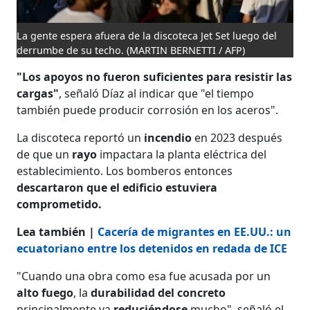
La gente espera afuera de la discoteca Jet Set luego del
derrumbe de su techo.
(MARTIN BERNETTI / AFP)
"Los apoyos no fueron suficientes para resistir las
cargas"
, señaló Díaz al indicar que "el tiempo
también puede producir corrosión en los aceros".
La discoteca reportó un
incendio
en 2023 después
de que un
rayo
impactara la planta eléctrica del
establecimiento. Los bomberos entonces
descartaron que el edificio estuviera
comprometido.
Lea también |
Cacería de migrantes en EE.UU.: un
ecuatoriano entre los detenidos en redada de ICE
"Cuando una obra como esa fue acusada por un
alto fuego
, la
durabilidad del concreto
principalmente va
reduciéndose
mucho", señaló el