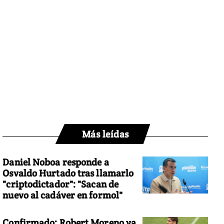
Más leídas
Daniel Noboa responde a
Osvaldo Hurtado tras llamarlo
"criptodictador": "Sacan de
nuevo al cadáver en formol"
Confirmado: Robert Moreno ya