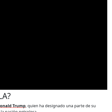
LA?
Donald Trump
, quien ha designado una parte de su
la nación petrolera.