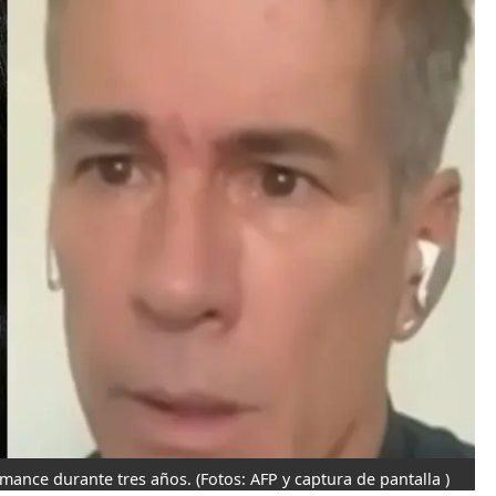
omance durante tres años.
(Fotos: AFP y captura de pantalla )