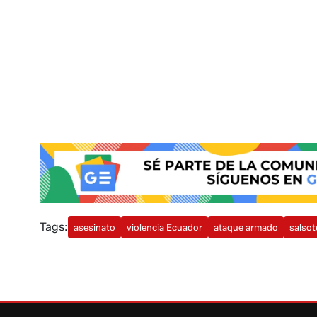
Tags:
asesinato
violencia Ecuador
ataque armado
salsot