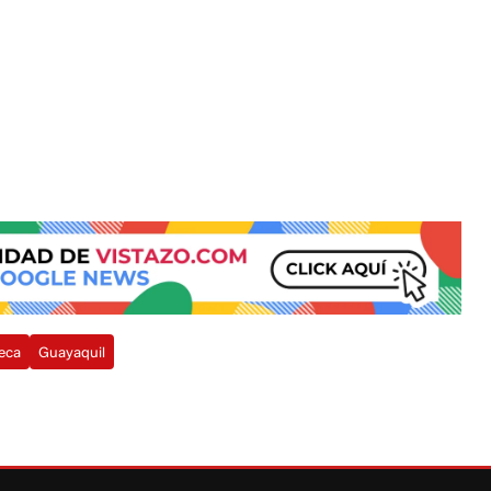
eca
Guayaquil