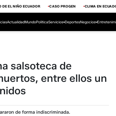
 DE EL NIÑO ECUADOR
CASO PROGEN
CLIMA EN ECUAD
icias
Actualidad
Mundo
Política
Servicios
Deportes
Negocios
Entretenim
a salsoteca de
muertos, entre ellos un
enidos
pararon de forma indiscriminada.