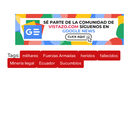
Tags:
militares
Fuerzas Armadas
heridos
fallecidos
Minería ilegal
Ecuador
Sucumbíos