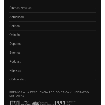
Últimas Noticias
›
Actualidad
›
Política
›
Opinión
›
Deportes
›
Eventos
›
Podcast
›
Réplicas
›
Código etico
›
PREMIOS A LA EXCELENCIA PERIODÍSTICA Y LIDERAZGO
EDITORIAL