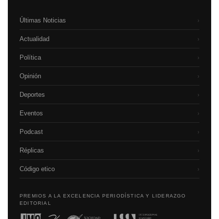
Últimas Noticias
›
Actualidad
›
Política
›
Opinión
›
Deportes
›
Eventos
›
Podcast
›
Réplicas
›
Código etico
›
PREMIOS A LA EXCELENCIA PERIODÍSTICA Y LIDERAZGO
EDITORIAL