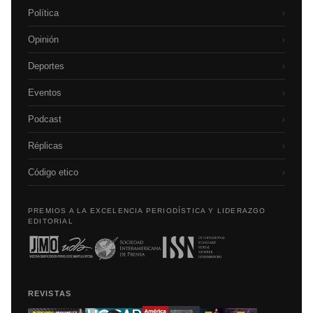
Política
›
Opinión
›
Deportes
›
Eventos
›
Podcast
›
Réplicas
›
Código etico
›
PREMIOS A LA EXCELENCIA PERIODÍSTICA Y LIDERAZGO
EDITORIAL
REVISTAS