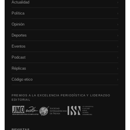
Actualidad
›
Política
›
Opinión
›
Deportes
›
Eventos
›
Podcast
›
Réplicas
›
Código etico
›
PREMIOS A LA EXCELENCIA PERIODÍSTICA Y LIDERAZGO
EDITORIAL
REVISTAS