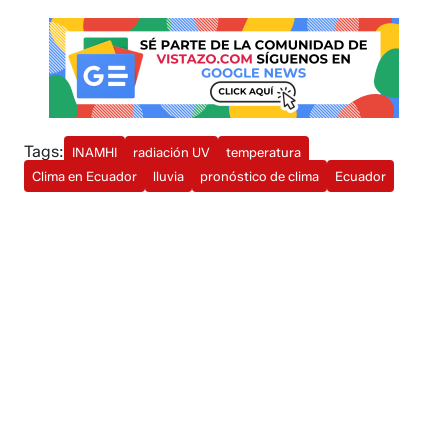
Tags:
INAMHI
radiación UV
temperatura
Clima en Ecuador
lluvia
pronóstico de clima
Ecuador