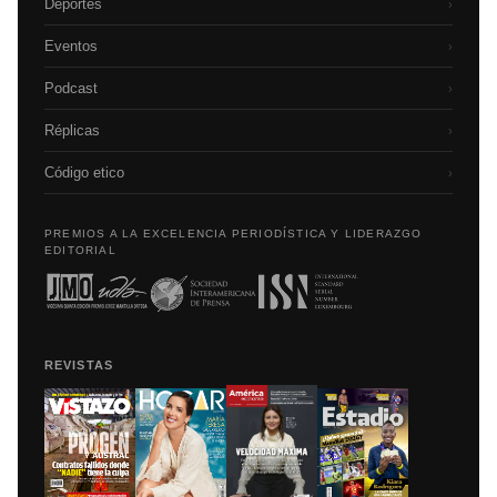
Deportes
›
Eventos
›
Podcast
›
Réplicas
›
Código etico
›
PREMIOS A LA EXCELENCIA PERIODÍSTICA Y LIDERAZGO
EDITORIAL
REVISTAS