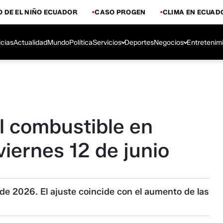
 DE EL NIÑO ECUADOR
CASO PROGEN
CLIMA EN ECUAD
icias
Actualidad
Mundo
Política
Servicios
Deportes
Negocios
Entretenim
l combustible en
iernes 12 de junio
o de 2026. El ajuste coincide con el aumento de las