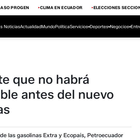
CASO PROGEN
CLIMA EN ECUADOR
ELECCIONES SECCIO
s Noticias
Actualidad
Mundo
Política
Servicios
Deportes
Negocios
Entr
e que no habrá
ble antes del nuevo
as
 de las gasolinas Extra y Ecopaís, Petroecuador