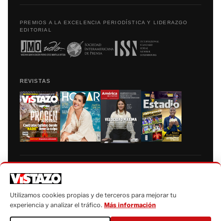
PREMIOS A LA EXCELENCIA PERIODÍSTICA Y LIDERAZGO
EDITORIAL
REVISTAS
Prohibida la reproducción total, parcial y traducción a cualquier idioma, sin
autorización escrita de su titular, de todos los contenidos de Vistazo.com.
Utilizamos cookies propias y de terceros para mejorar tu
experiencia y analizar el tráfico.
Más información