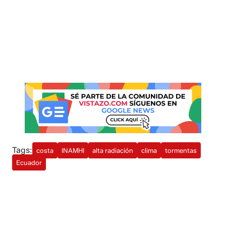
Tags:
costa
INAMHI
alta radiación
clima
tormentas
Ecuador