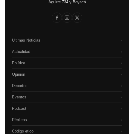
Aguirre 734 y Boyacá
Últimas Noticias
›
Actualidad
›
Política
›
Opinión
›
Deportes
›
Eventos
›
Podcast
›
Réplicas
›
Código etico
›