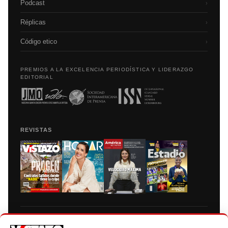
Podcast
›
Réplicas
›
Código etico
›
PREMIOS A LA EXCELENCIA PERIODÍSTICA Y LIDERAZGO
EDITORIAL
REVISTAS
Prohibida la reproducción total, parcial y traducción a cualquier idioma, sin