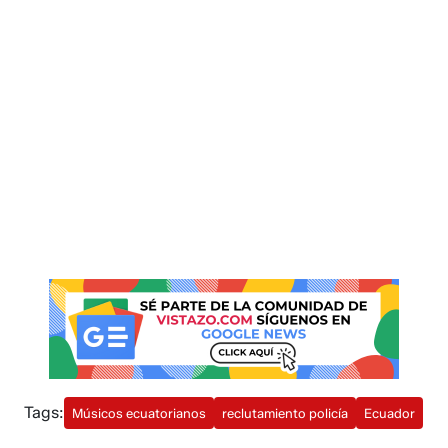
Tags:
Músicos ecuatorianos
reclutamiento policía
Ecuador