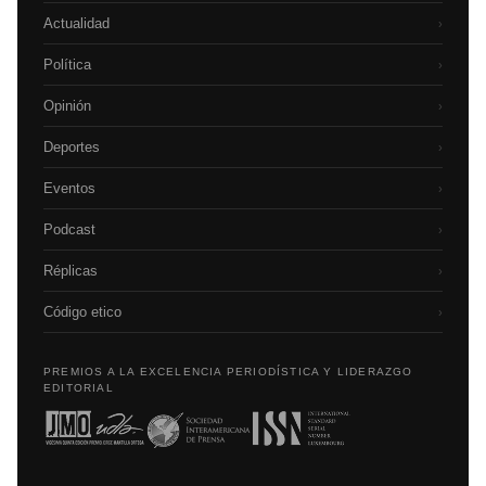
Actualidad
›
Política
›
Opinión
›
Deportes
›
Eventos
›
Podcast
›
Réplicas
›
Código etico
›
PREMIOS A LA EXCELENCIA PERIODÍSTICA Y LIDERAZGO
EDITORIAL