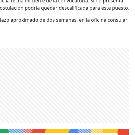
e la fecha de cierre de la convocatoria.
Si no presenta
 postulación podría quedar descalificada para este puesto
.
plazo aproximado de dos semanas, en la oficina consular