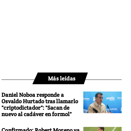
Más leídas
Daniel Noboa responde a
Osvaldo Hurtado tras llamarlo
"criptodictador": "Sacan de
nuevo al cadáver en formol"
Confirmado: Robert Moreno ya