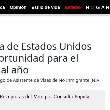
H
O
G
A
R
ica
Opinión
Estilo de vida
Estadio
a de Estados Unidos
ortunidad para el
al año
rgo de Asistente de Visas de No Inmigrante (NIV
Receptoras del Voto por Consulta Popular