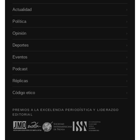
Actualidad
›
Política
›
Opinión
›
Deportes
›
Eventos
›
Podcast
›
Réplicas
›
Código etico
›
PREMIOS A LA EXCELENCIA PERIODÍSTICA Y LIDERAZGO
EDITORIAL