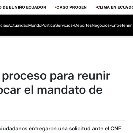
 DE EL NIÑO ECUADOR
CASO PROGEN
CLIMA EN ECUAD
icias
Actualidad
Mundo
Política
Servicios
Deportes
Negocios
Entretenim
 proceso para reunir
vocar el mandato de
ciudadanos entregaron una solicitud ante el CNE