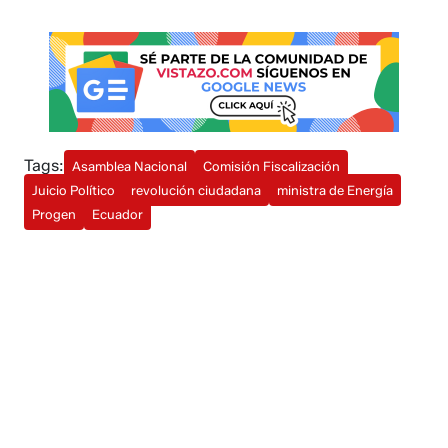
Tags:
Asamblea Nacional
Comisión Fiscalización
Juicio Político
revolución ciudadana
ministra de Energía
Progen
Ecuador