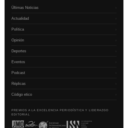
Últimas Noticias
›
Actualidad
›
Política
›
Opinión
›
Deportes
›
Eventos
›
Podcast
›
Réplicas
›
Código etico
›
PREMIOS A LA EXCELENCIA PERIODÍSTICA Y LIDERAZGO
EDITORIAL