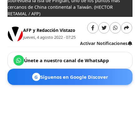
sobrevuela la isla de Pingtan, uno de los puntos más
cercanos de China continental a Taiwán.
(HECTOR
RETAMAL / AFP)
AFP y Redacción Vistazo
jueves, 4 agosto 2022 - 07:25
Activar Notificaciones
Únete a nuestro canal de WhatsApp
G
Síguenos en Google Discover