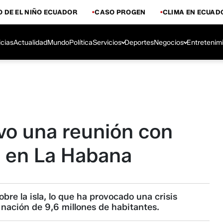
 DE EL NIÑO ECUADOR
CASO PROGEN
CLIMA EN ECUAD
icias
Actualidad
Mundo
Política
Servicios
Deportes
Negocios
Entretenim
vo una reunión con
 en La Habana
re la isla, lo que ha provocado una crisis
nación de 9,6 millones de habitantes.