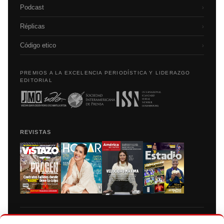
Podcast
›
Réplicas
›
Código etico
›
PREMIOS A LA EXCELENCIA PERIODÍSTICA Y LIDERAZGO
EDITORIAL
REVISTAS
Prohibida la reproducción total, parcial y traducción a cualquier idioma, sin