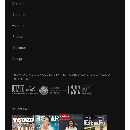
Opinión
›
Deportes
›
Eventos
›
Podcast
›
Réplicas
›
Código etico
›
PREMIOS A LA EXCELENCIA PERIODÍSTICA Y LIDERAZGO
EDITORIAL
REVISTAS