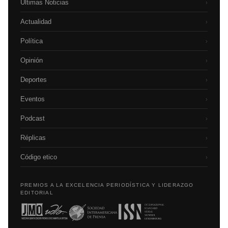
Últimas Noticias
›
Actualidad
›
Política
›
Opinión
›
Deportes
›
Eventos
›
Podcast
›
Réplicas
›
Código etico
›
PREMIOS A LA EXCELENCIA PERIODÍSTICA Y LIDERAZGO
EDITORIAL