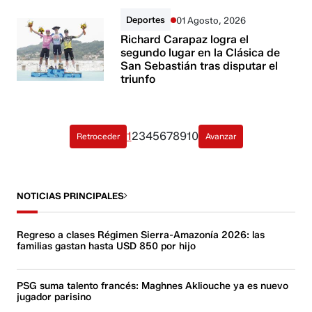
Deportes
01 Agosto, 2026
Richard Carapaz logra el
segundo lugar en la Clásica de
San Sebastián tras disputar el
triunfo
1
2
3
4
5
6
7
8
9
10
Retroceder
Avanzar
NOTICIAS PRINCIPALES
Regreso a clases Régimen Sierra-Amazonía 2026: las
familias gastan hasta USD 850 por hijo
PSG suma talento francés: Maghnes Akliouche ya es nuevo
jugador parisino